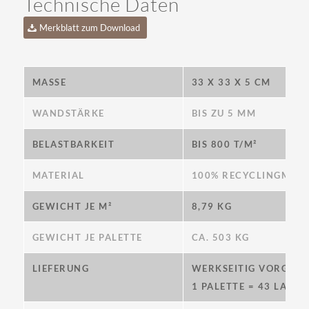
Technische Daten
Merkblatt zum Download
MASSE
33 X 33 X 5 CM
WANDSTÄRKE
BIS ZU 5 MM
BELASTBARKEIT
BIS 800 T/M²
MATERIAL
100% RECYCLINGMATE
GEWICHT JE M²
8,79 KG
GEWICHT JE PALETTE
CA. 503 KG
LIEFERUNG
WERKSEITIG VORGESTE
1 PALETTE = 43 LAGEN