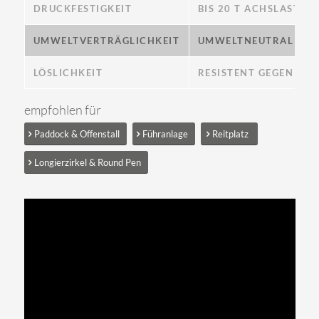
DRUCKFESTIGKEIT
BIS 20 T ACHSLAST N
UMWELTVERTRÄGLICHKEIT
UMWELTNEUTRAL NAC
LÖSLICHKEIT
RESISTENT GEGEN SÄU
empfohlen für
Paddock & Offenstall
Führanlage
Reitplatz
Longierzirkel & Round Pen