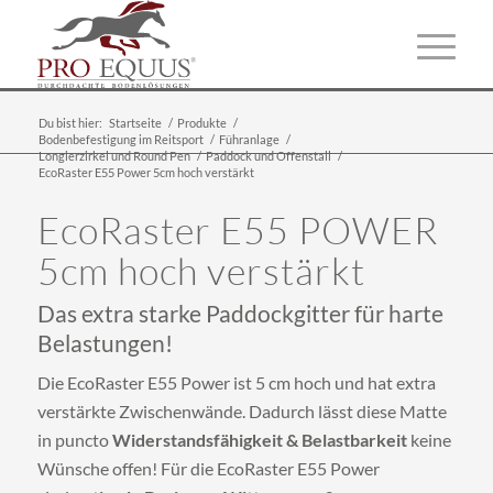
Du bist hier:
Startseite
/
Produkte
/
Bodenbefestigung im Reitsport
/
Führanlage
/
Longierzirkel und Round Pen
/
Paddock und Offenstall
/
EcoRaster E55 Power 5cm hoch verstärkt
EcoRaster E55 POWER
5cm hoch verstärkt
Das extra starke Paddockgitter für harte
Belastungen!
Die EcoRaster E55 Power ist 5 cm hoch und hat extra
verstärkte Zwischenwände. Dadurch lässt diese Matte
in puncto
Widerstandsfähigkeit & Belastbarkeit
keine
Wünsche offen! Für die EcoRaster E55 Power