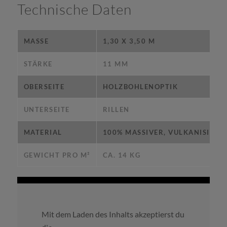
Technische Daten
MASSE
1,30 X 3,50 M
STÄRKE
11 MM
OBERSEITE
HOLZBOHLENOPTIK
UNTERSEITE
RILLEN
MATERIAL
100% MASSIVER, VULKANISIERT
GEWICHT PRO M²
CA. 14 KG
Mit dem Laden des Inhalts akzeptierst du