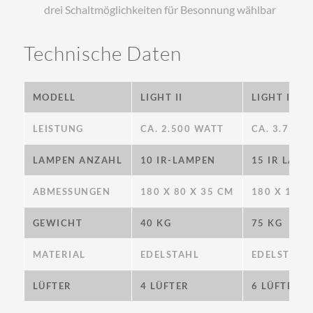
drei Schaltmöglichkeiten für Besonnung wählbar
Technische Daten
MODELL
LIGHT II
LIGHT III
LEISTUNG
CA. 2.500 WATT
CA. 3.750 
LAMPEN ANZAHL
10 IR-LAMPEN
15 IR LAMP
ABMESSUNGEN
180 X 80 X 35 CM
180 X 120 
GEWICHT
40 KG
75 KG
MATERIAL
EDELSTAHL
EDELSTAHL
LÜFTER
4 LÜFTER
6 LÜFTER